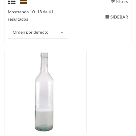
Filters
Mostrando 10–18 de 41
SIDEBAR
resultados
Orden por defecto
Botella Galonera 4000 ML
Botella Burdeo 750 
Botella Birdeo 750 M
Botella 187 Tapa Pilfer
Botella Burdeo 750 M
Boella de Ron 125 Petaca