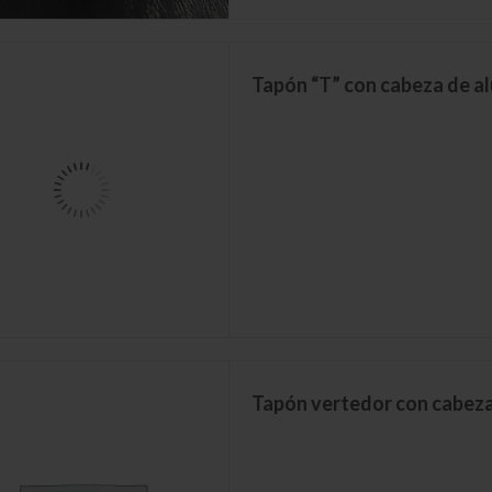
Tapón “T” con cabeza de al
Botella Galonera 4000 ML
Botella Burdeo 750 ML Nueva UV Green
Botella Birdeo 750 ML Transicion Ambar
Tapa Pilfer
Botella Burdeo 750 ML Transicion Verde
Boella de Ron 125 Petaca
Tapón vertedor con cabeza 