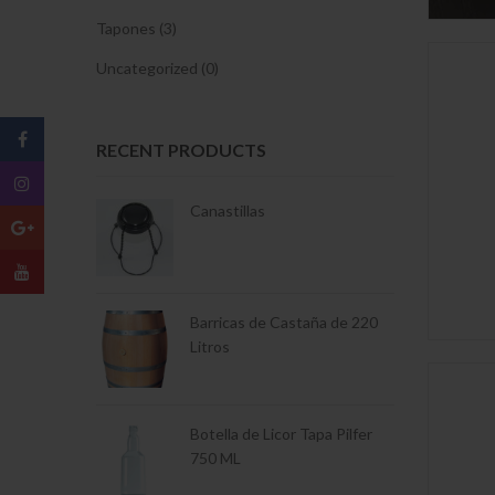
Tapones (3)
Uncategorized (0)
RECENT PRODUCTS
eva UV Green
Canastillas
nsicion Ambar
Barricas de Castaña de 220
Botella 187 
nsicion Verde
Litros
Botella de Licor Tapa Pilfer
750 ML