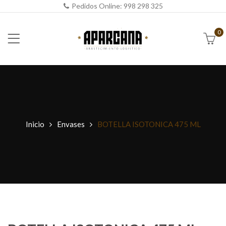
Pedidos Online:
998 298 325
0
Inicio
Envases
BOTELLA ISOTONICA 475 ML