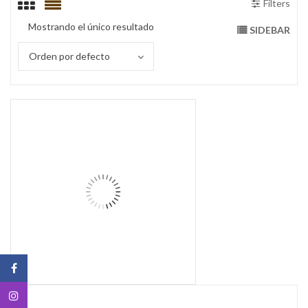
Filters
Mostrando el único resultado
SIDEBAR
Orden por defecto
Botella Galonera 4000 ML
Botella Burdeo 750 
Botella Birdeo 750 M
Botella 187 Tapa Pilfer
Botella Burdeo 750 M
Boella de Ron 125 Petaca