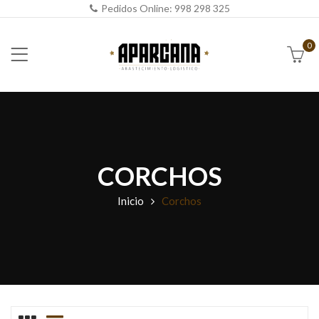
Pedidos Online:
998 298 325
0
CORCHOS
Inicio
Corchos