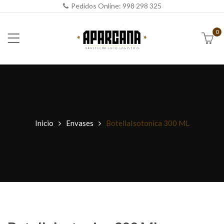
Pedidos Online:
998 298 325
0
Inicio
Envases
BotellaIsotonica 300 ML