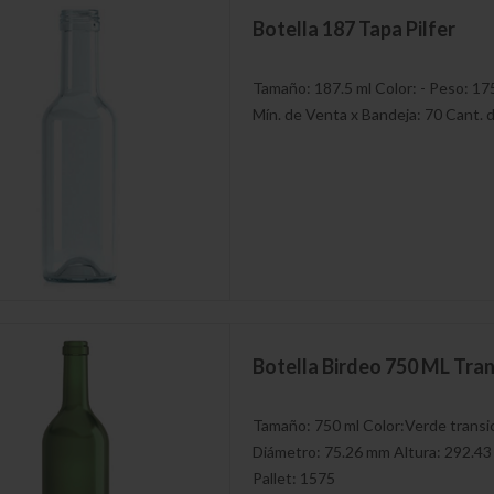
Botella 187 Tapa Pilfer
Tamaño: 187.5 ml Color: - Peso: 1
Mín. de Venta x Bandeja: 70 Cant. d
Botella Galonera 4000 ML
Botella Burdeo 750 ML Nueva UV Green
Botella Birdeo 750 ML Transicion Ambar
Tapa Pilfer
Botella Burdeo 750 ML Transicion Verde
Botella Birdeo 750 ML Tra
Boella de Ron 125 Petaca
Tamaño: 750 ml Color:Verde transic
Diámetro: 75.26 mm Altura: 292.43
Pallet: 1575