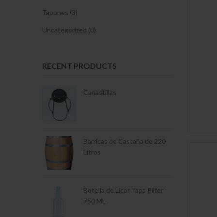
Tapones (3)
Uncategorized (0)
RECENT PRODUCTS
eva UV Green
Canastillas
nsicion Ambar
Barricas de Castaña de 220
Botella 187 
nsicion Verde
Litros
Botella de Licor Tapa Pilfer
750 ML