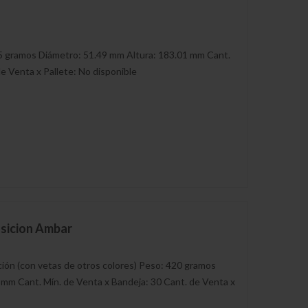
75 gramos Diámetro: 51.49 mm Altura: 183.01 mm Cant.
e Venta x Pallete: No disponible
Canastillas
Botella Galon
Barricas de Castaña de 220
Botella 187 Tapa Pilfer
Litros
nsicion Ambar
Boella de Ron
ión (con vetas de otros colores) Peso: 420 gramos
Botella de Licor Tapa Pilfer
 mm Cant. Mín. de Venta x Bandeja: 30 Cant. de Venta x
750 ML