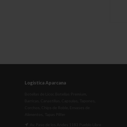
Logistica Aparcana
Botellas de Licor, Botellas Premium,
Barricas, Canastillas, Capsulas, Tapones,
Corchos, Chips de Roble, Envases de
Alimentos, Tapas Pilfer
Av. Paso de los Andes 1183 Pueblo Libre