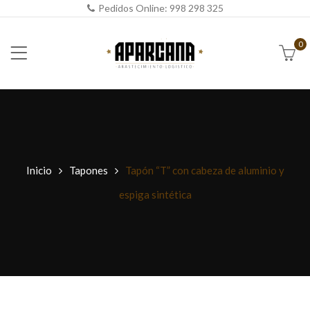
Pedidos Online:
998 298 325
0
Inicio
Tapones
Tapón “T” con cabeza de aluminio y
espiga sintética